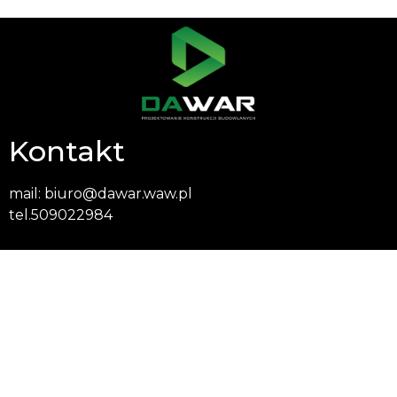
Kontakt
mail:
biuro@dawar.waw.pl
tel.
509022984
Siedziba firmy
Przasnyska 11/149
Warszawa, 01-756
Projekt i wykonanie:
Cichymarketing.pl