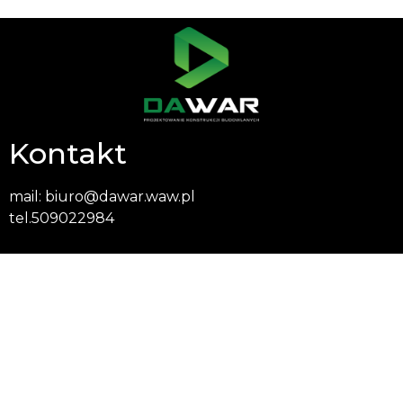
Kontakt
mail:
biuro@dawar.waw.pl
tel.
509022984
Siedziba firmy
Przasnyska 11/149
Warszawa, 01-756
Projekt i wykonanie:
Cichymarketing.pl